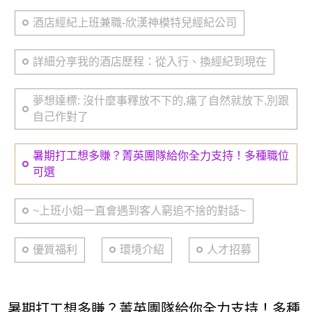
酒店經紀上班兼職-欣漢神模特兒經紀公司
詳細分享我的酒店歷程：從入行、換經紀到現在
夢想達標: 沒什麼事釋放不下的,痛了自然就放下,別跟
自己作對了
暑期打工想多賺？菁英團隊給你全力支持！多種職位
可選
~上班小姐一直會遇到客人窮追不捨的對話~
優質福利
環境介紹
人才招募
暑期打工想多賺？菁英團隊給你全力支持！多種