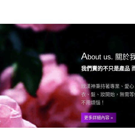
A
bout us. 關
我們賣的不只是產品 
欣漢神秉持著專業、愛心
衣、髮、妝開始，無需等
不用煩惱！
更多詳細內容 »