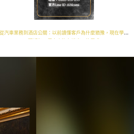
客戶為什麼猶豫，現在學會
高端社交公關真正讓人信任的，不
說出口的需求