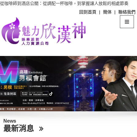
從咖啡師到酒店公關：從調配一杯咖啡，到掌握讓人放鬆的相處節奏
回到首頁
|
簡体
|
聯絡我們
News
最新消息