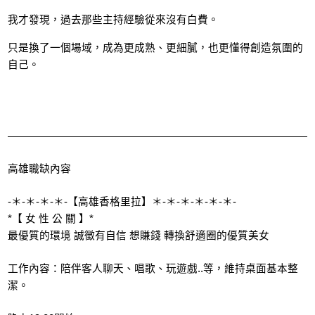
我才發現，過去那些主持經驗從來沒有白費。
只是換了一個場域，成為更成熟、更細膩，也更懂得創造氛圍的
自己。
高雄職缺內容
-＊-＊-＊-＊-【高雄香格里拉】＊-＊-＊-＊-＊-＊-
*【 女 性 公 關 】*
最優質的環境 誠徵有自信 想賺錢 轉換舒適圈的優質美女
工作內容：陪伴客人聊天、唱歌、玩遊戲..等，維持桌面基本整
潔。